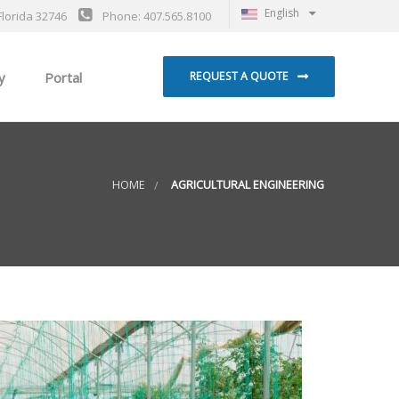
English
Florida 32746
Phone: 407.565.8100
y
Portal
REQUEST A QUOTE
HOME
AGRICULTURAL ENGINEERING