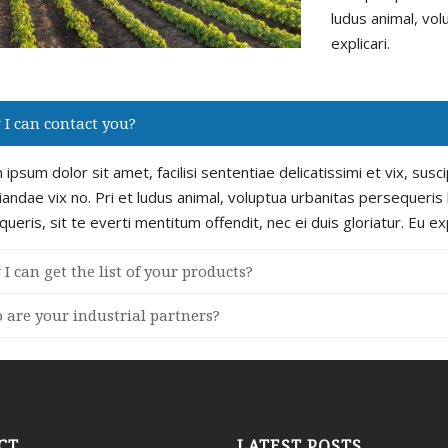
ludus animal, vo
explicari.
I can contact you?
ipsum dolor sit amet, facilisi sententiae delicatissimi et vix, sus
andae vix no. Pri et ludus animal, voluptua urbanitas persequeris h
ueris, sit te everti mentitum offendit, nec ei duis gloriatur. Eu e
I can get the list of your products?
are your industrial partners?
CT
LATEST POSTS