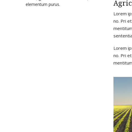
Agric
elementum purus.
Lorem ips
no. Pri e
mentitum 
sententia
Lorem ips
no. Pri e
mentitum 