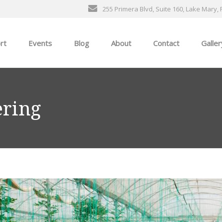
255 Primera Blvd, Suite 160, Lake Mary, 
rt
Events
Blog
About
Contact
Galler
General Events
The Ultimate Car Show
ering
ness