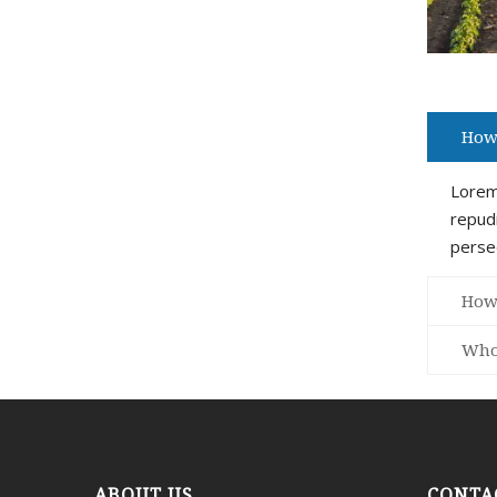
How 
Lorem 
repudi
perseq
How 
Who 
ABOUT US
CONTA