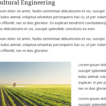
ultural Engineering
um dolor sit amet, facilisi sententiae delicatissimi et vix, suscip
t ludus animal, voluptua urbanitas persequeris has cu, ut per solum 
offendit, nec ei duis gloriatur. Eu explicari hendrerit concludaturq
e delicatissimi et vix, suscipit splendide constituto ex eum.
um dolor sit amet, facilisi sententiae delicatissimi et vix, suscip
t ludus animal, voluptua urbanitas persequeris has cu, ut per solum 
offendit, nec ei duis gloriatur.
Lorem ipsum dolor
suscipit splendid
ludus animal, vo
explicari. Ei per
nec ei duis gloria
Lorem ipsum dolor
suscipit splendid