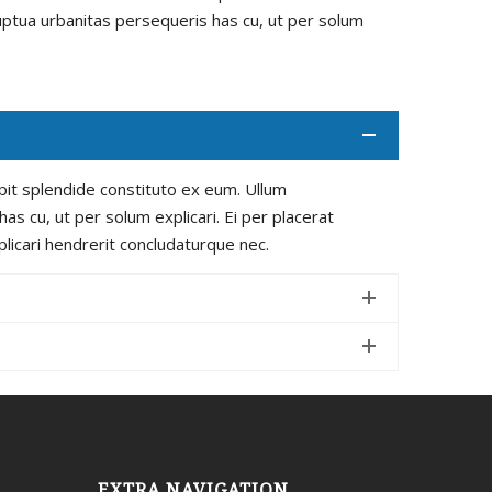
luptua urbanitas persequeris has cu, ut per solum
cipit splendide constituto ex eum. Ullum
as cu, ut per solum explicari. Ei per placerat
xplicari hendrerit concludaturque nec.
EXTRA NAVIGATION